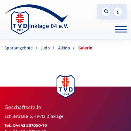
Sportangebote
Judo
Aikido
Galerie
Geschäftsstelle
Schulstraße 6, 49413 Dinklage
Tel.: 04443 507050-10