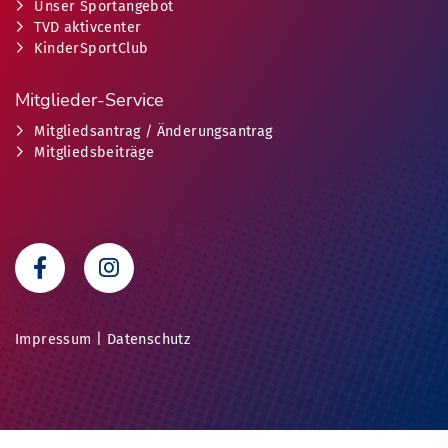
Unser Sportangebot
TVD aktivcenter
KinderSportClub
Mitglieder-Service
Mitgliedsantrag / Änderungsantrag
Mitgliedsbeiträge
Impressum
|
Datenschutz