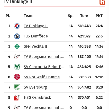
TV Dinklage II
Pl.
Team
Sp.
Tore
PKT
1
TV Dinklage II
14
518
:
443
24:4
2
TuS Lemförde
14
421
:
379
22:6
3
SFN Vechta II
14
416
:
398
14:14
4
TV Georgsmarienhütte II
14
387
:
405
14:14
5
SV Concordia Belm-Powe e.V.
14
434
:
425
12:16
6
SV Rot-Weiß Damme
14
381
:
388
12:16
7
SV Eversburg
14
364
:
402
8:20
8
HSG Osnabrück
14
370
:
451
6:22
9
TV Georgsmarienhütte III
0
0
:
0
0:0