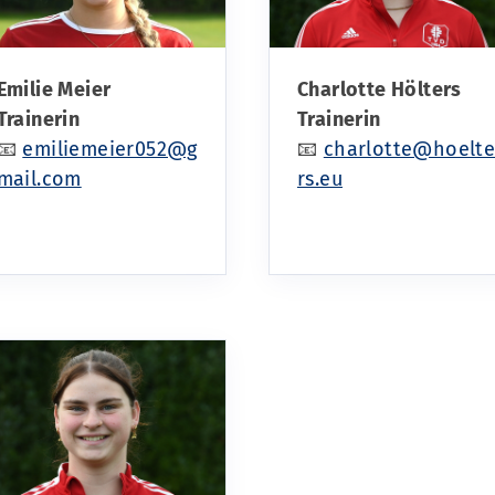
Emilie Meier
Charlotte Hölters
Trainerin
Trainerin
📧
emiliemeier052@g
📧
charlotte@hoelt
mail.com
rs.eu