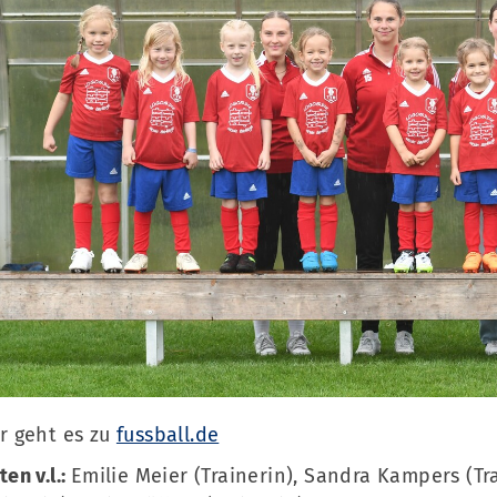
Mitglieder-Service
Ge
Online-Mitgliedsantrag
Sc
Mitgliedsbeiträge
Te
Downloads
r geht es zu
fussball.de
Fa
Fragen & Antworten
ten v.l.:
Emilie Meier (Trainerin), Sandra Kampers (Tra