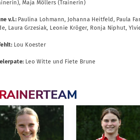
ainerin), Maja Möllers (Trainerin)
ne v.l.:
Paulina Lohmann, Johanna Heitfeld, Paula F
e, Laura Grzesiak, Leonie Kröger, Ronja Niphut, Ylvi
fehlt:
Lou Koester
elerpate:
Leo Witte und Fiete Brune
RAINERTEAM