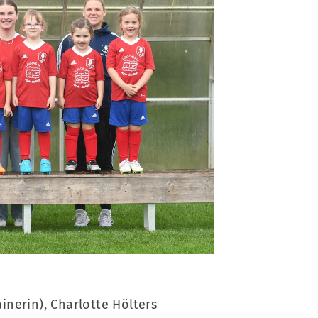
schäftsstelle
hulstraße 6, 49413 Dinklage
l.: 04443 507050-0
x:
04443 507050-29
geschaeftsstelle@tv-dinklage.de
inerin), Charlotte Hölters