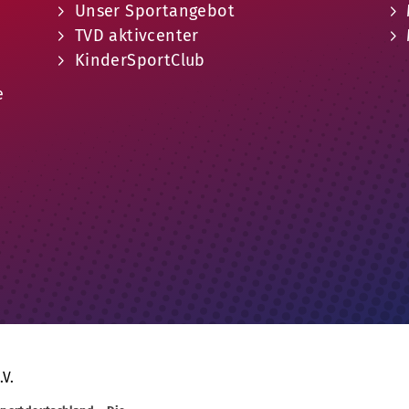
Unser Sportangebot
TVD aktivcenter
KinderSportClub
e
.V.