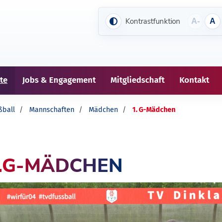
Kontrastfunktion
A-
A
te
Jobs & Engagement
Mitgliedschaft
Kontakt
ßball
Mannschaften
Mädchen
1. G-Mädchen
.G-MÄDCHEN