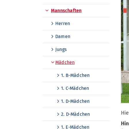
Mannschaften
Herren
Damen
Jungs
Mädchen
Quicklinks
1. B-Mädchen
Sportangebote finden
1. C-Mädchen
Unser Sportangebot
1. D-Mädchen
Sportsuche
Ausfälle und Vertretungen
Hie
2. D-Mädchen
Deutsches Sportabzeichen
Hin
1. E-Mädchen