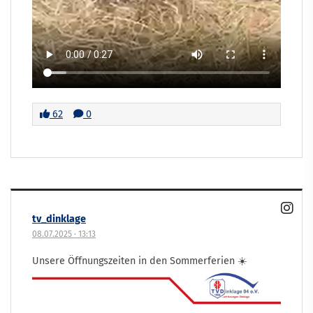
62
0
tv_dinklage
08.07.2025
·
13:13
Unsere Öffnungszeiten in den Sommerferien ☀️