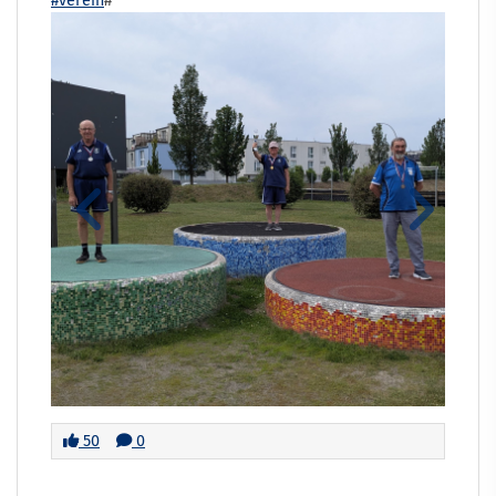
#verein
#
50
0