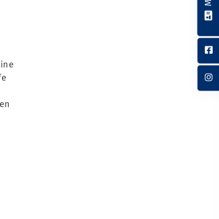
eine
fe
hen