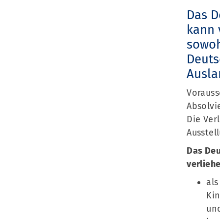
Das D
kann 
sowoh
Deuts
Ausla
Vorauss
Absolvi
Die Ver
Ausstel
Das Deu
verlieh
als
Kin
un