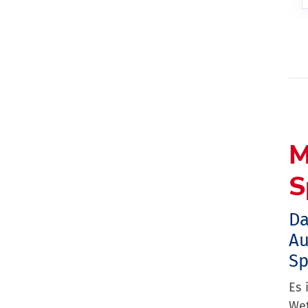
M
S
Da
Au
Sp
Es 
Wet