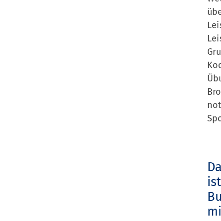
übe
Lei
Lei
Gru
Koo
Übu
Bro
not
Sp
Da
is
Bu
mi