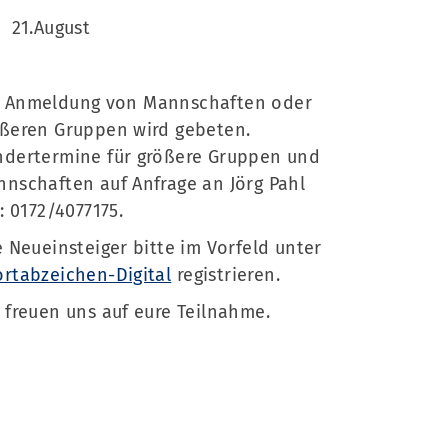
21.August
Mitglieder-Service
Ge
Online-Mitgliedsantrag
Sc
Mitgliedsbeiträge
 Anmeldung von Mannschaften oder
Te
Downloads
ßeren Gruppen wird gebeten.
Fa
Fragen & Antworten
dertermine für größere Gruppen und
nschaften auf Anfrage an Jörg Pahl
.: 0172/4077175.
e Neueinsteiger bitte im Vorfeld unter
rtabzeichen-Digital
registrieren.
 freuen uns auf eure Teilnahme.