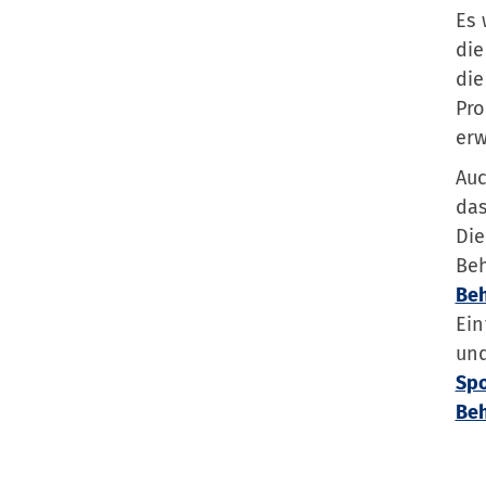
Es 
die
die
Pro
er
Au
das
Die
Be
Be
Ei
un
Spo
Be