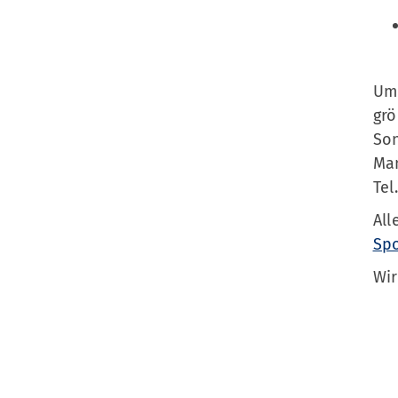
Sportangebote finden
Unser Sportangebot
Sportsuche
Um
Ausfälle und Vertretungen
grö
Deutsches Sportabzeichen
Son
Man
Tel
All
Spo
Wir