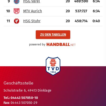
9
HSG Varel
20
469
:
590
6:34
10
MTV Aurich
20
537
:
727
6:34
11
HSG Stuhr
20
458
:
714
0:40
ZU DEN TABELLEN
powered by
Geschäftsstelle
Schulstraße 6, 49413 Dinklage
Tel.: 04443 507050-10
Fax:
04443 507050-29