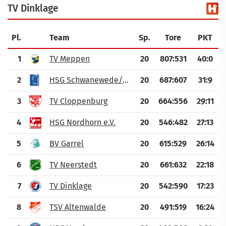
TV Dinklage
Pl.
Team
Sp.
Tore
PKT
1
TV Meppen
20
807
:
531
40:0
2
HSG Schwanewede/Nk.
20
687
:
607
31:9
3
TV Cloppenburg
20
664
:
556
29:11
4
HSG Nordhorn e.V.
20
546
:
482
27:13
5
BV Garrel
20
615
:
529
26:14
6
TV Neerstedt
20
661
:
632
22:18
7
TV Dinklage
20
542
:
590
17:23
8
TSV Altenwalde
20
491
:
519
16:24