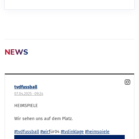
NEWS
tvdfussball
07.04.2025
·
09:24
HEIMSPIELE
Wir sehen uns auf dem Platz.
#tvdfussball
#wirf
ür04
#tvdinklage
#heimspiele